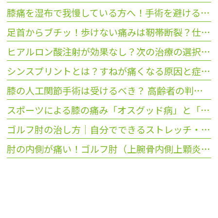
膝痛を湿布で我慢している方へ！手術を避ける受診のタイミング
足首からブチッ！歩けない痛みは靭帯断裂？仕事休めない方の受診目安
ヒアルロン酸注射が効果なし？次の治療の選択肢3つと選び方を解説
シンスプリントとは？すねが痛くなる原因と症状を解説
膝の人工関節手術は受けるべき？ 高齢者の判断基準と治療の選択
スポーツによる膝の痛み「オスグッド病」と「ジャンパー膝」の違いは？
ゴルフ肘の治し方｜自分でできるストレッチ・テーピングから「PRP療法」まで
肘の内側が痛い！ゴルフ肘（上腕骨内側上顆炎）の原因と症状・セルフチェック