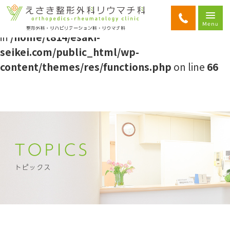
Warning
: Attempt to read property "ID" on string
in
/home/t814/esaki-
seikei.com/public_html/wp-
content/themes/res/functions.php
on line
66
TOPICS
トピックス