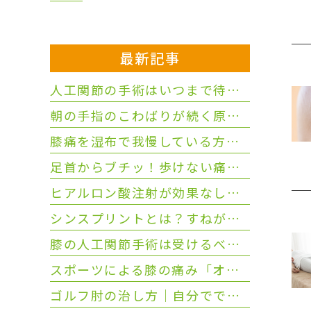
最新記事
人工関節の手術はいつまで待てる？保存療法から切り替える3つの目安
朝の手指のこわばりが続く原因とは？リウマチや更年期との違いを解説
膝痛を湿布で我慢している方へ！手術を避ける受診のタイミング
足首からブチッ！歩けない痛みは靭帯断裂？仕事休めない方の受診目安
ヒアルロン酸注射が効果なし？次の治療の選択肢3つと選び方を解説
シンスプリントとは？すねが痛くなる原因と症状を解説
膝の人工関節手術は受けるべき？ 高齢者の判断基準と治療の選択
スポーツによる膝の痛み「オスグッド病」と「ジャンパー膝」の違いは？
ゴルフ肘の治し方｜自分でできるストレッチ・テーピングから「PRP療法」まで