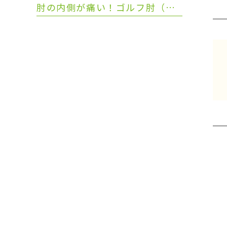
肘の内側が痛い！ゴルフ肘（上腕骨内側上顆炎）の原因と症状・セルフチェック