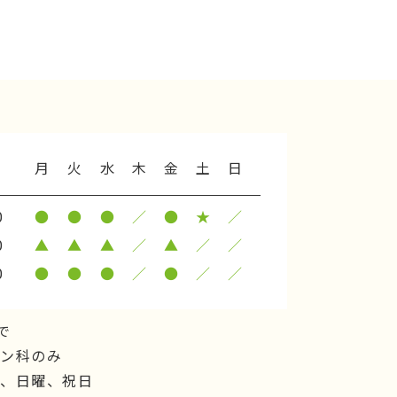
月
火
水
木
金
土
日
0
●
●
●
／
●
★
／
0
▲
▲
▲
／
▲
／
／
0
●
●
●
／
●
／
／
で
ョン科のみ
後、日曜、祝日