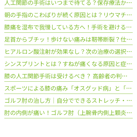
人工関節の手術はいつまで待てる？保存療法から切り替える3つの目安
朝の手指のこわばりが続く原因とは？リウマチや更年期との違いを解説
膝痛を湿布で我慢している方へ！手術を避ける受診のタイミング
足首からブチッ！歩けない痛みは靭帯断裂？仕事休めない方の受診目安
ヒアルロン酸注射が効果なし？次の治療の選択肢3つと選び方を解説
シンスプリントとは？すねが痛くなる原因と症状を解説
膝の人工関節手術は受けるべき？ 高齢者の判断基準と治療の選択
スポーツによる膝の痛み「オスグッド病」と「ジャンパー膝」の違いは？
ゴルフ肘の治し方｜自分でできるストレッチ・テーピングから「PRP療法」まで
肘の内側が痛い！ゴルフ肘（上腕骨内側上顆炎）の原因と症状・セルフチェック