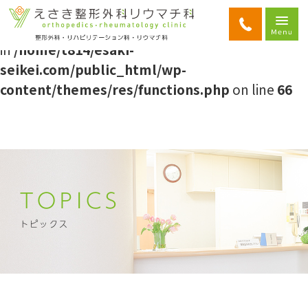
Warning
: Attempt to read property "ID" on string
in
/home/t814/esaki-
seikei.com/public_html/wp-
content/themes/res/functions.php
on line
66
TOPICS
トピックス